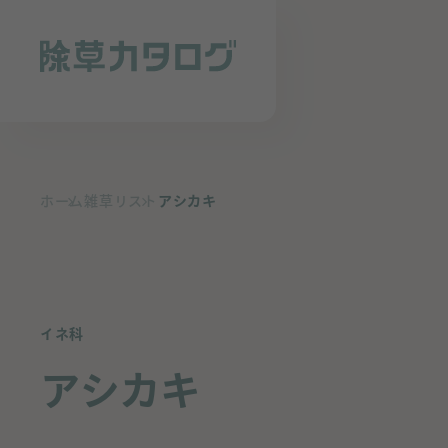
ホーム
雑草リスト
アシカキ
イネ科
アシカキ