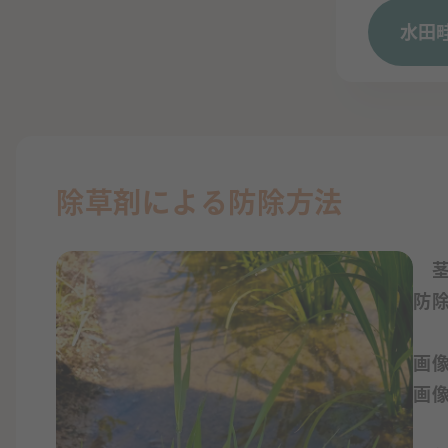
水田
除草剤による防除方法
茎
防
画
画