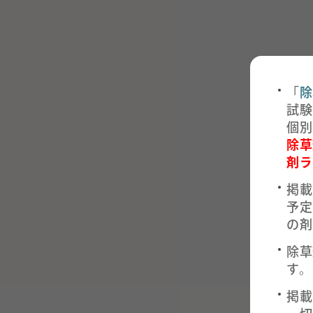
「
除
試験
個別
除草
剤ラ
掲載
予定
の剤
除草
す。
掲載