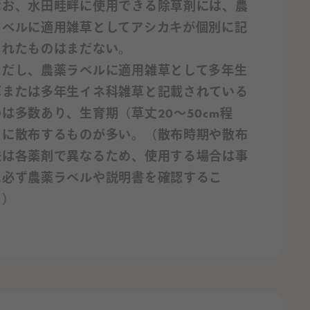
なお、水田畦畔に使用できる除草剤には、農
ラベルに適用雑草としてアシカキが個別に記
されたものはまだない。
ただし、農薬ラベルに適用雑草として多年生
草または多年生イネ科雑草と記載されている
は多数あり、生育期（草丈20～50cm程
）に散布するものが多い。（散布時期や散布
法は各薬剤で異なるため、使用する場合は事
に必ず農薬ラベルや説明書を確認するこ
。）