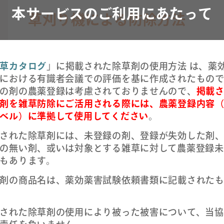
本サービスのご利用にあたって
草刈り機による防除方法
定期的な草刈りにより本田内へのほふく茎の
草カタログ
」に掲載された除草剤の使用方法 は、薬
・刈り草が本田内に入ると定着、再生して繁
における有識者会議での評価を基に作成されたもので
の剤の農薬登録は考慮されておりませんので、
掲載
剤を雑草防除にご活用される際には、農薬登録内容
ベル）に準拠して使用してください
。
された除草剤には、未登録の剤、登録が失効した剤
の無い剤、或いは対象とする雑草に対して農薬登録未
もあります。
剤の商品名は、薬効薬害試験依頼書類に記載された
された除草剤の使用により被った被害について、当協