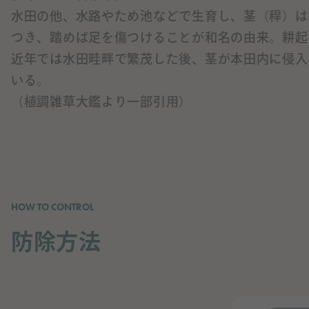
水田の他、水路やため池などで生育し、茎（稈）は
つき、踏めば足を傷つけることが和名の由来。耕起
近年では水田畦畔で繁茂した後、茎が本田内に侵入
いる。
（植調雑草大鑑より一部引用）
HOW TO CONTROL
防除方法