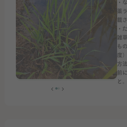
・
薬
載
・
雑
もの
度
方
前
と