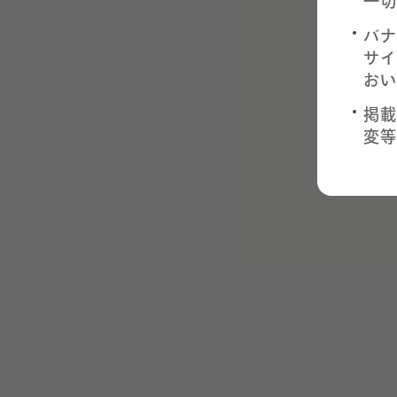
一切
バナ
サイ
おい
掲載
変等