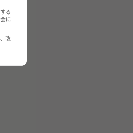
営する
協会に
、改