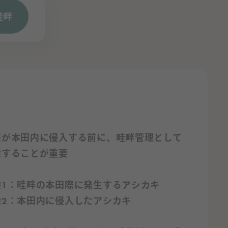
畦畔
が本田内に侵入する前に、畦畔管理として
除することが重要
像1：畦畔の本田際に発生するアシカキ
像2：本田内に侵入したアシカキ