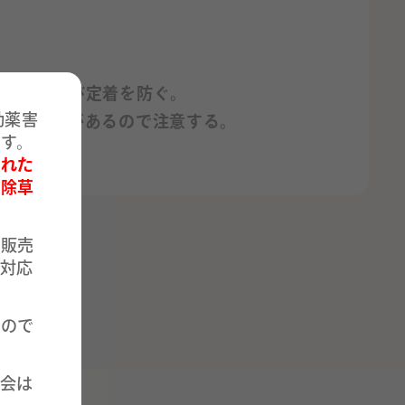
侵入および定着を防ぐ。
効薬害
茂する恐れがあるので注意する。
す。
された
（除草
、販売
対応
もので
会は